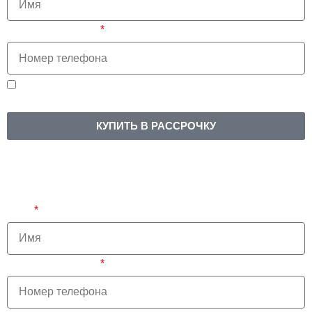
Номер телефона
Нажимая на кнопку, вы соглашаетесь на
обработку
персональных данных
КУПИТЬ В РАССРОЧКУ
Наш менеджер свяжется с тобой и
расскажет про курс
Имя
Номер телефона