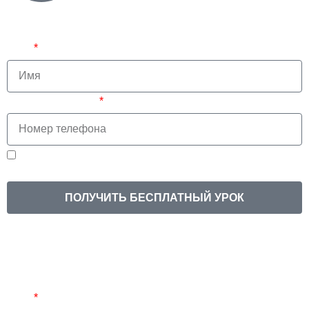
педагогом
Имя
Номер телефона
Нажимая на кнопку, вы соглашаетесь на
обработку
персональных данных
ПОЛУЧИТЬ БЕСПЛАТНЫЙ УРОК
Не подошли наши курсы?
Предложим вариант под твои возможности!
Имя