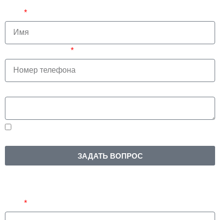
Имя
Номер телефона
Ваш вопрос
Нажимая на кнопку, вы соглашаетесь на
обработку
персональных данных
ЗАДАТЬ ВОПРОС
Купить в рассрочку
Имя