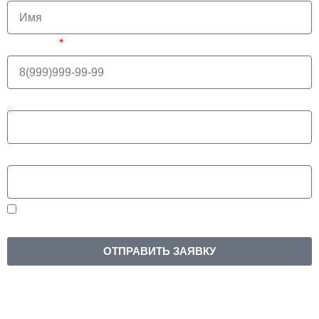
Телефон
Выберите интересующую дисциплину
Планируемый бюджет
Нажимая на кнопку, вы соглашаетесь на
обработку
персональных данных
ОТПРАВИТЬ ЗАЯВКУ
Задайте вопрос нашему
преподавателю