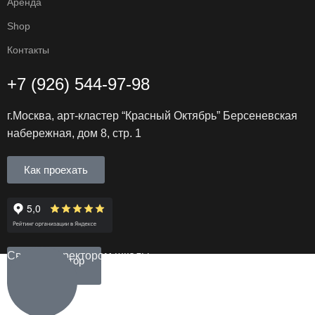
Аренда
Shop
Контакты
+7 (926) 544-97-98
г.Москва, арт-кластер “Красный Октябрь”
Берсеневская
набережная, дом 8, стр. 1
Как проехать
Связь с директором школы
Конструктор
Запись на бесплатный урок
курсов
Увидишь школу и познакомишься со своим будущим