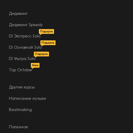
Диджеинг
Диджеинг Speedy
Подарок
DJ Экспресс Solo
Подарок
DJ Основной Solo
Подарок
DJ Ультра Solo
Конструктор
New
курсов
Top October
Другие курсы
Написание музыки
Связь с директором школы
Beatmaking
Полезное