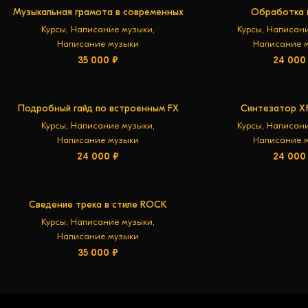
Музыкальная грамота в современных
Обработка 
В КОРЗИНУ
В КОРЗ
жанрах музыки
Курсы
,
Написание музыки
,
Курсы
,
Написани
Написание музыки
Написание 
35 000
₽
24 00
Подробный гайд по встроенным FX
Синтезатор Xf
В КОРЗИНУ
В КОРЗ
плагинам Ableton
Курсы
,
Написание музыки
,
Курсы
,
Написани
Написание музыки
Написание 
24 000
₽
24 00
Сведение трека в стиле ROCK
В КОРЗИНУ
Курсы
,
Написание музыки
,
Написание музыки
35 000
₽