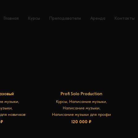
Главная
Курсы
Преподаватели
Аренда
Контакты
базовый
Profi Solo Production
ИНУ
В КОРЗИНУ
е музыки
,
Курсы
,
Написание музыки
,
музыки
,
Написание музыки
,
для новичков
Написание музыки для профи
0
₽
120 000
₽