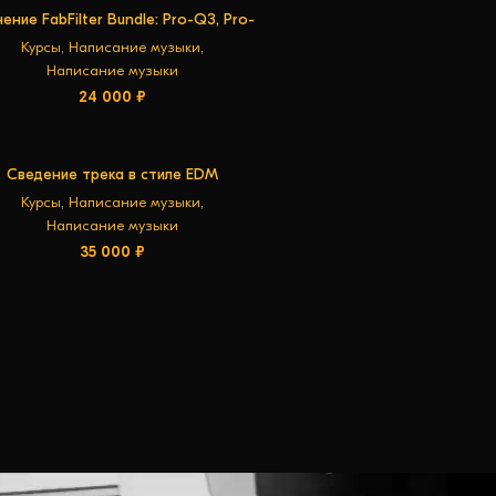
ение FabFilter Bundle: Pro-Q3, Pro-
В КОРЗИНУ
Pro-L2, Pro-G, Pro-R2, Pro-MB, Saturn
Курсы
,
Написание музыки
,
2
Написание музыки
24 000
₽
Сведение трека в стиле EDM
В КОРЗИНУ
Курсы
,
Написание музыки
,
Написание музыки
35 000
₽