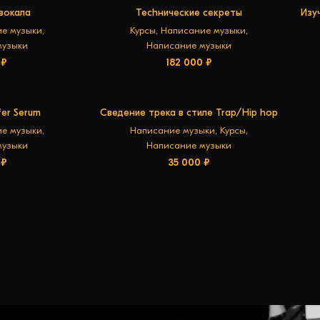
вокала
Techнические секреты
Изуч
ИНУ
В КОРЗИНУ
C2, 
е музыки
,
Курсы
,
Написание музыки
,
музыки
Написание музыки
0
₽
182 000
₽
er Serum
Сведение трека в стиле Trap/Hip hop
ИНУ
В КОРЗИНУ
е музыки
,
Написание музыки
,
Курсы
,
музыки
Написание музыки
0
₽
35 000
₽