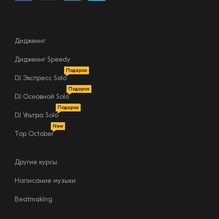
DJoctober
Диджеинг
Диджеинг Speedy
Подарок
DJ Экспресс Solo
Подарок
DJ Основной Solo
Подарок
DJ Ультра Solo
New
Top October
Другие курсы
Написание музыки
Beatmaking