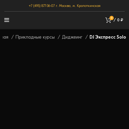
+7 (495) 877-36-07
г. Москва, м. Кропоткинская
0
/
0
₽
вная
Прикладные курсы
Диджеинг
DJ Экспресс Solo