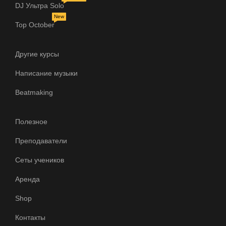
DJ Ультра Solo
New
Top October
Другие курсы
Написание музыки
Beatmaking
Полезное
Преподаватели
Конструктор
курсов
Сеты учеников
Аренда
Shop
Связь с директором школы
Контакты