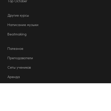
Top October
Другие курсы
Конструктор
курсов
Написание музыки
Beatmaking
Полезное
Связь с директором школы
Преподаватели
Сеты учеников
Аренда
Shop
Контакты
+7 (926) 544-97-98