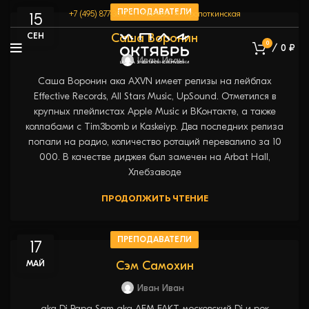
ПРЕПОДАВАТЕЛИ
+7 (495) 877-36-07
г. Москва, м. Кропоткинская
15
СЕН
Саша Воронин
0
/
0
₽
Иван Иван
Саша Воронин ака AXVN имеет релизы на лейблах
Effective Records, All Stars Music, UpSound. Отметился в
крупных плейлистах Apple Music и ВКонтакте, а также
коллабами с Tim3bomb и Kaskeiyp. Два последних релиза
попали на радио, количество ротаций перевалило за 10
000. В качестве диджея был замечен на Arbat Hall,
Хлебзаводе
ПРОДОЛЖИТЬ ЧТЕНИЕ
ПРЕПОДАВАТЕЛИ
17
МАЙ
Сэм Самохин
Иван Иван
aka Dj Papa Sam aka AEM FAKT московский Dj и рок