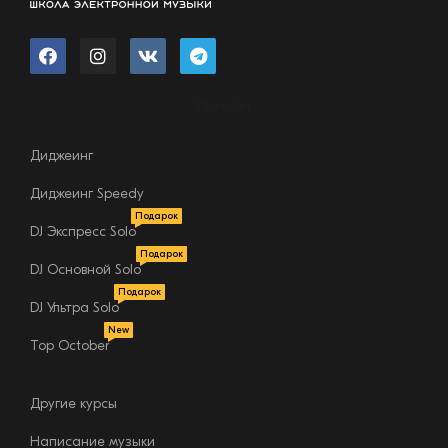
DJoctober
Диджеинг
Диджеинг Speedy
Подарок
DJ Экспресс Solo
Подарок
DJ Основной Solo
Подарок
DJ Ультра Solo
Конструктор
курсов
New
Top October
Другие курсы
Написание музыки
Связь с директором школы