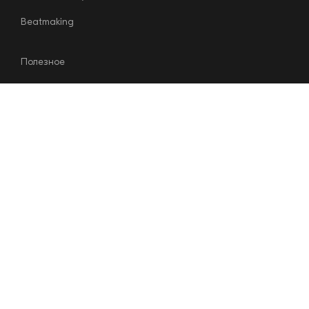
Beatmaking
Полезное
Преподаватели
Сеты учеников
Аренда
Shop
Контакты
+7 (926) 544-97-98
г.Москва, арт-кластер “Красный Октябрь”
Берсеневская
набережная, дом 8, стр. 1